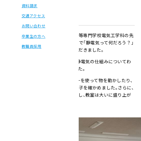
制服紹介
資料請求
学校行事
交通アクセス
お問い合わせ
１１月１９日（水）に宇部工業高等専門学校電気工学科の先
卒業生の方へ
生と学生をお招きし、
2
年生対象で「静電気って何だろう？」
教職員採用
をテーマに出前授業をしていただきました。
授業では、クイズを交えながら静電気の仕組みについてわ
かりやすく教えていただきました。
実験では、ティッシュやストローを使って物を動かしたり、
バンデグラフで電気がたまる様子を確かめました。さらに、
全員で電気が伝わる感覚を体験し、教室は大いに盛り上が
りました。