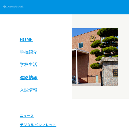
ニュース
HOME
学校紹介
学校生活
学校紹介トップ
進路情報
学校生活トップ
教育方針
入試情報
年間行事
施設紹介・沿革
入試情報トップ
部活動
2025.11.21
ニュース
小学生対象イベ
生徒の声
ント
宇部高専 出前授業
デジタルパンフレット